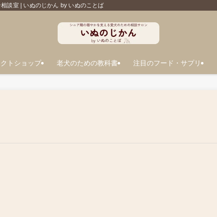
室 | いぬのじかん by いぬのことば
レクトショップ
老犬のための教科書
注目のフード・サプリ