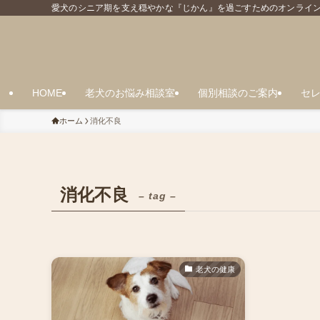
愛犬のシニア期を支え穏やかな『じかん』を過ごすためのオンライン相談
HOME
老犬のお悩み相談室
個別相談のご案内
セ
ホーム
消化不良
消化不良
– tag –
老犬の健康