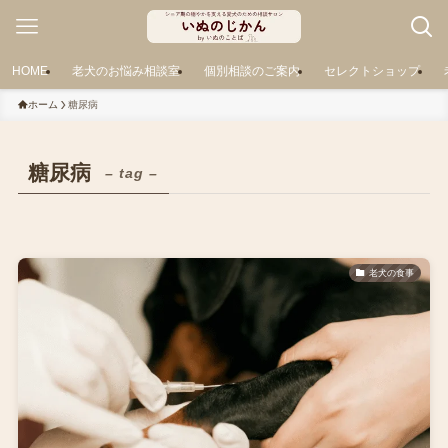
HOME
老犬のお悩み相談室
個別相談のご案内
セレクトショップ
ホーム
糖尿病
糖尿病
– tag –
老犬の食事