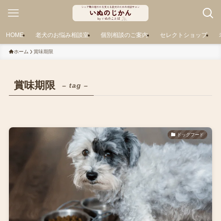
HOME
老犬のお悩み相談室
個別相談のご案内
セレクトショップ
ホーム
賞味期限
賞味期限
– tag –
ドッグフード