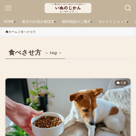
HOME
老犬のお悩み相談室
個別相談のご案内
セレクトショップ
ホーム
食べさせ方
食べさせ方
– tag –
介護