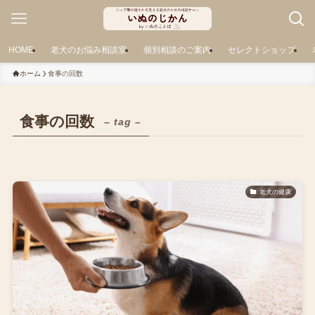
HOME
老犬のお悩み相談室
個別相談のご案内
セレクトショップ
ホーム
食事の回数
食事の回数
– tag –
老犬の健康