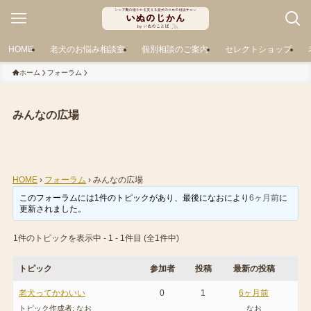
HOME
老犬のお悩み相談室
個別相談のご案内
セレクトショップ
ホーム
フォーラム
みんなの広場
HOME
›
フォーラム
›
みんなの広場
このフォーラムには1件のトピックがあり、最後に
なお
により
6ヶ月前
に
更新されました。
1件のトピックを表示中 - 1 - 1件目 (全1件中)
トピック
参加者
投稿
最新の投稿
老犬ってかわいい
0
1
6ヶ月前
トピック作成者:
なお
なお