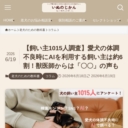
HOME
老犬のお悩み相談室
個別相談のご案内
セレクトショップ
ホーム
老犬のための教科書
コラム
【飼い主1015人調査】愛犬の体調
2026
不良時にAIを利用する飼い主は約6
6/19
割！獣医師からは「〇〇」の声も
2026年6月18日
2026年6月19日
老犬のための教科書
コラム