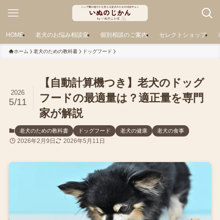
HOME
老犬のお悩み相談室
個別相談のご案内
セレクトショップ
ホーム
老犬のための教科書
ドッグフード
【自動計算機つき】老犬のドッグ
2026
フードの最適量は？適正量を専門
5/11
家が解説
老犬のための教科書
ドッグフード
老犬の健康
老犬の食事
2026年2月9日
2026年5月11日