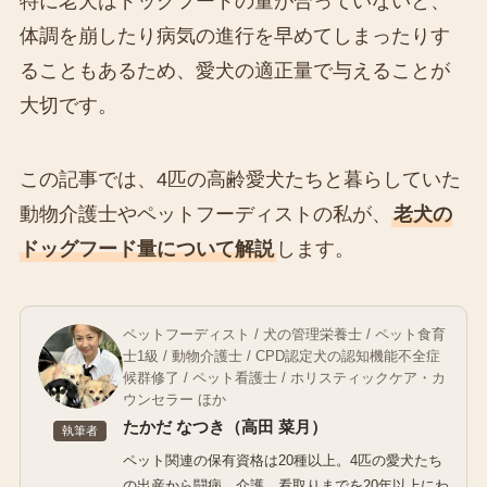
特に老犬はドッグフードの量が合っていないと、
体調を崩したり病気の進行を早めてしまったりす
ることもあるため、愛犬の適正量で与えることが
大切です。
この記事では、4匹の高齢愛犬たちと暮らしていた
動物介護士やペットフーディストの私が、
老犬の
ドッグフード量について解説
します。
ペットフーディスト / 犬の管理栄養士 / ペット食育
士1級 / 動物介護士 / CPD認定犬の認知機能不全症
候群修了 / ペット看護士 / ホリスティックケア・カ
ウンセラー ほか
たかだ なつき（高田 菜月）
執筆者
ペット関連の保有資格は20種以上。4匹の愛犬たち
の出産から闘病、介護、看取りまでを20年以上にわ