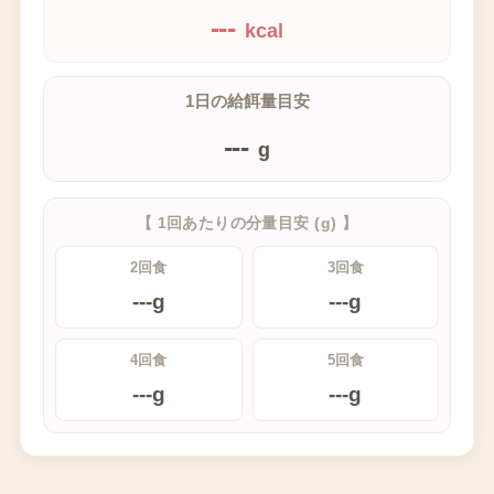
---
kcal
1日の給餌量目安
---
g
【 1回あたりの分量目安 (g) 】
2回食
3回食
---
g
---
g
4回食
5回食
---
g
---
g