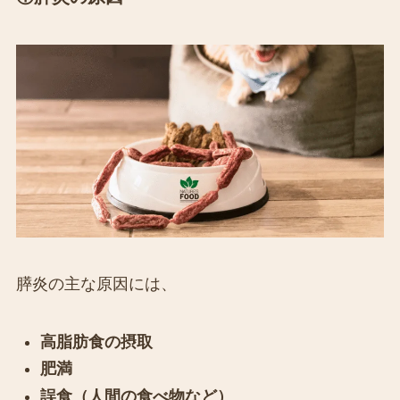
膵炎の主な原因には、
高脂肪食の摂取
肥満
誤食（人間の食べ物など）