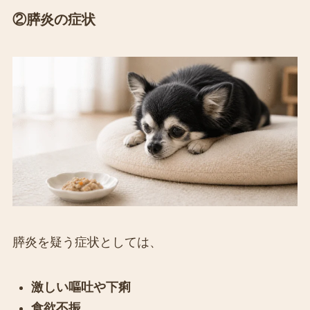
②膵炎の症状
膵炎を疑う症状としては、
激しい嘔吐や下痢
食欲不振