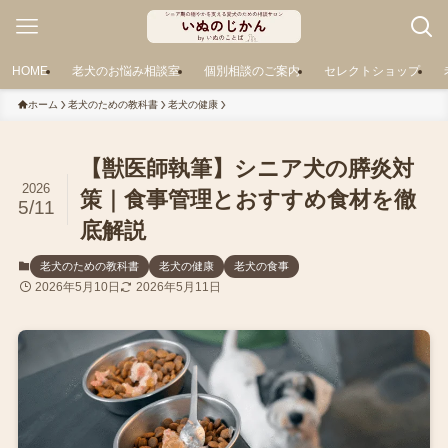
HOME
老犬のお悩み相談室
個別相談のご案内
セレクトショップ
ホーム
老犬のための教科書
老犬の健康
【獣医師執筆】シニア犬の膵炎対
2026
策｜食事管理とおすすめ食材を徹
5/11
底解説
老犬のための教科書
老犬の健康
老犬の食事
2026年5月10日
2026年5月11日